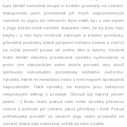
bylo téměř nemožné koupit si kvalitní produkty na cvičení.
Nakupovala jsem pravidelně při mých nepravidelných
cestách za jógou do zahraničí. Bylo vidět, že i u nás zájem
o jógu každoročně narůstá. Napadlo nám, že by bylo fajn,
kdyby i u nás byla možnost zakoupit si kvalitní pomůcky,
převážně podložky, které zpříjemní každou hodinu a cvičící
se může ponořit pouze do svého těla a dechu. Osobně
mám téměř všechny prodávané výrobky vyzkoušené, a
proto vím zákazníkům velmi dobře poradit, aby zboží
splňovalo individuální požadavky každého cvičícího.
Výrobky, které mi nesednou nebo s nimi nejsem spokojená
neprodávám. Také výrobky, se kterými jsou zákazníci
nespokojeni stěhuji z prodeje. (Dosud byl takový jenom
jeden ;-) Budu ráda, pokud vám naše výrobky přinesou
radost a pohodlí při cvičení, jakož přinášejí i mně. Pokud
potřebujete poradit ve věcech jógy nebo produktů na
cvičení, které zde nabízíme, určitě se nám ozvěte.