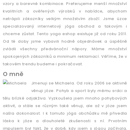
vzory a barevné kombinace. Preferujeme menší množství
kvalitních a ověřených výrobků v nabídce, abychom
netrápili zákazníky velkým množstvím zboží. Jsme úzce
specializovaný internetový jóga obchod a takovým i
chceme zůstat. Tento yoga eshop existuje již od roku 2011.
Od té doby jsme vybavili hodně objednávek a úspěšně
zvládli všechny předvánoční nápory. Máme množství
spokojených zákazníků a minimum reklamací. Věříme, že v
takovém trendu budeme i pokračovat.
O mně
Jmenuji se Michaela. Od roku 2006 se aktivně
věnuji józe. Pohyb a sport byly mému srdci a
tělu blízké odjakživa. Vyzkoušela jsem mnoho pohybových
aktivit, a stále se různým také věnuji, ale až v józe jsem
našla dokonalost. I k tomuto jóga obchůdku mě přivedla
láska k józe a dlouholeté zkušenosti s ní. Prvotním
impulsem byl fakt, že v době, kdy jsem s jógou začínala,