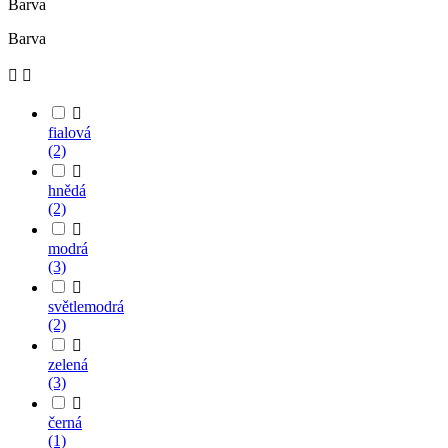
Barva
Barva



fialová
(2)

hnědá
(2)

modrá
(3)

světlemodrá
(2)

zelená
(3)

černá
(1)