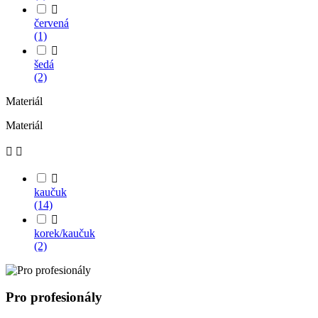

červená
(1)

šedá
(2)
Materiál
Materiál



kaučuk
(14)

korek/kaučuk
(2)
Pro profesionály