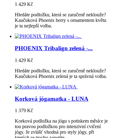
1 429 Kč
Hledáte podložku, která se zaručeně neklouže?
Kaučuková Phoenix berry s ornamentem květu
je ta nejlepší volba.
PHOENIX Tribalign zelená -...
1 429 Kč
Hledáte podložku, která se zaručeně neklouže?
Kaučuková Phoenix zelená je ta správná volba.
Korková jógamatka - LUNA
1 379 Kč
Korková podložka na jógu s potiskem měsíce je
tou pravou podložkou pro intenzivní cvičení
jógy. Je zvlášť vhodná pro styly jógy, při
kterých se trochu zapotíte.