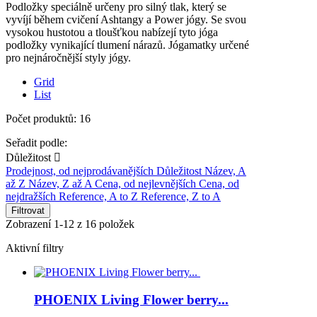
Podložky speciálně určeny pro silný tlak, který se
vyvíjí během cvičení Ashtangy a Power jógy. Se svou
vysokou hustotou a tloušťkou nabízejí tyto jóga
podložky vynikající tlumení nárazů. Jógamatky určené
pro nejnáročnější styly jógy.
Grid
List
Počet produktů: 16
Seřadit podle:
Důležitost

Prodejnost, od nejprodávanějších
Důležitost
Název, A
až Z
Název, Z až A
Cena, od nejlevnějších
Cena, od
nejdražších
Reference, A to Z
Reference, Z to A
Filtrovat
Zobrazení 1-12 z 16 položek
Aktivní filtry
PHOENIX Living Flower berry...