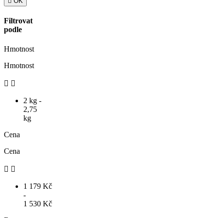

OK
Filtrovat
podle
Hmotnost
Hmotnost


2 kg -
2,75
kg
Cena
Cena


1 179 Kč
-
1 530 Kč