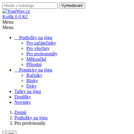
Vyhledávání
Košík
0
0 Kč
Menu
Menu
Podložky na jógu
Pro začátečníky
Pro všechny
Pro profesionály
Měkoučké
Přírodní
Pomůcky na jógu
Ručníky
Bloky
Deky
Tašky na jógu
Doplňky
Novinky
Domů
Podložky na jógu
Pro profesionály