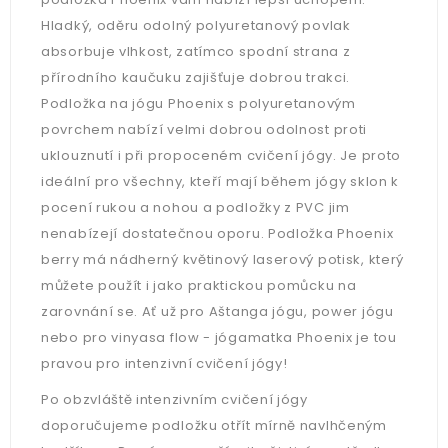
Hladký, oděru odolný polyuretanový povlak
absorbuje vlhkost, zatímco spodní strana z
přírodního kaučuku zajišťuje dobrou trakci.
Podložka na jógu Phoenix s polyuretanovým
povrchem nabízí velmi dobrou odolnost proti
uklouznutí i při propoceném cvičení jógy. Je proto
ideální pro všechny, kteří mají během jógy sklon k
pocení rukou a nohou a podložky z PVC jim
nenabízejí dostatečnou oporu. Podložka Phoenix
berry má nádherný květinový laserový potisk, který
můžete použít i jako praktickou pomůcku na
zarovnání se. Ať už pro Aštanga jógu, power jógu
nebo pro vinyasa flow - jógamatka Phoenix je tou
pravou pro intenzivní cvičení jógy!
Po obzvláště intenzivním cvičení jógy
doporučujeme podložku otřít mírně navlhčeným