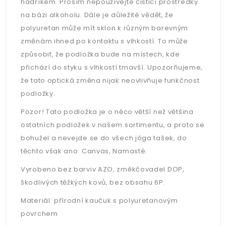
hadříkem. Prosím nepoužívejte čisticí prostředky
na bázi alkoholu. Dále je důležité vědět, že
polyuretan může mít sklon k různým barevným
změnám ihned po kontaktu s vlhkostí. To může
způsobit, že podložka bude na místech, kde
přichází do styku s vlhkostí tmavší. Upozorňujeme,
že tato optická změna nijak neovlivňuje funkčnost
podložky.
Pozor! Tato podložka je o něco větší než většina
ostatních podložek v našem sortimentu, a proto se
bohužel a nevejde se do všech jóga tašek, do
těchto však ano: Canvas, Namasté.
Vyrobeno bez barviv AZO, změkčovadel DOP,
škodlivých těžkých kovů, bez obsahu 6P.
Materiál: přírodní kaučuk s polyuretanovým
povrchem